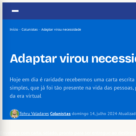
Pular
para
o
conteúdo
Início
–
Colunistas
–
Adaptar virou necessidade
Adaptar virou necess
Hoje em dia é raridade recebermos uma carta escrita 
simples, que já foi tão presente na vida das pessoas,
da era virtual
Tohru Valadares
·
Colunistas
·
domingo 14, julho 2024
·
Atualizad