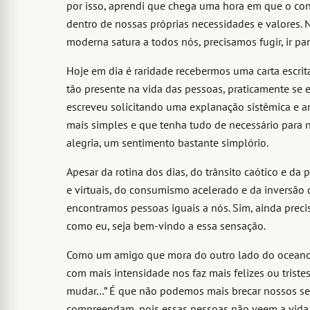
por isso, aprendi que chega uma hora em que o c
dentro de nossas próprias necessidades e valores.
moderna satura a todos nós, precisamos fugir, ir par
Hoje em dia é raridade recebermos uma carta escrita
tão presente na vida das pessoas, praticamente se e
escreveu solicitando uma explanação sistêmica e a
mais simples e que tenha tudo de necessário para
alegria, um sentimento bastante simplório.
Apesar da rotina dos dias, do trânsito caótico e da 
e virtuais, do consumismo acelerado e da inversão 
encontramos pessoas iguais a nós. Sim, ainda preci
como eu, seja bem-vindo a essa sensação.
Como um amigo que mora do outro lado do oceano m
com mais intensidade nos faz mais felizes ou trist
mudar…” É que não podemos mais brecar nossos sen
compreendam, pois essas pessoas não veem a vida 