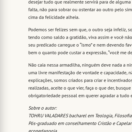
desejar tudo que realmente servirá para de algum
falta, não para sobrar ou ostentar ao outro pelo si
cima da felicidade alheia.
Podemos ser felizes sem que, o outro seja infeliz,
tendo como saldo a gratidão, viva assim e você nã
seu predicado carregue o “ismo” e nem devendo favo
bem o quanto pode custar a expressão, “você me d
Não caia nessa armadilha, ninguém deve nada a nin
uma livre manifestação de vontade e capacidade, 
explicações, somos criados para criar e incentivad
realizadas, aceite o que vier, faça o que der, busqu
obrigatoriedade pessoal em querer agradar a tudo e
Sobre o autor:
TOHRU VALADARES bacharel em Teologia, Filosofia, 
Pós-graduado em conselhamento Cristão e Capelania,
ecopedagogia.