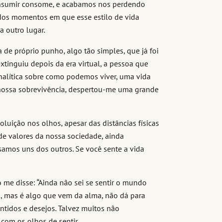
onsumir consome, e acabamos nos perdendo
 Nos momentos em que esse estilo de vida
a outro lugar.
 de próprio punho, algo tão simples, que já foi
xtinguiu depois da era virtual, a pessoa que
nalítica sobre como podemos viver, uma vida
 nossa sobrevivência, despertou-me uma grande
poluição nos olhos, apesar das distâncias físicas
de valores da nossa sociedade, ainda
samos uns dos outros. Se você sente a vida
e disse: “Ainda não sei se sentir o mundo
es, mas é algo que vem da alma, não dá para
tidos e desejos. Talvez muitos não
com os olhos de sentir.