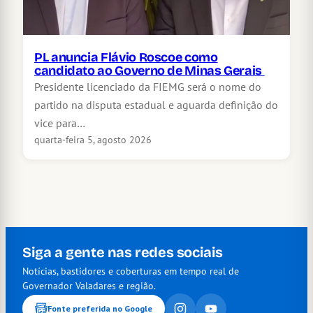
PL anuncia Flávio Roscoe como
candidato ao Governo de Minas Gerais
Presidente licenciado da FIEMG será o nome do
partido na disputa estadual e aguarda definição do
vice para…
quarta-feira 5, agosto 2026
Siga a gente nas redes sociais
Notícias, bastidores e coberturas em tempo real de
Governador Valadares e região.
Fonte preferida no Google