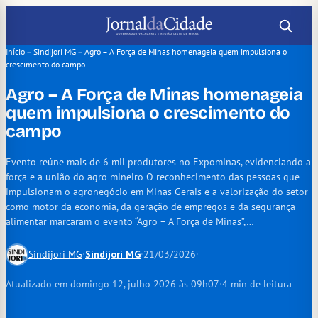
Pular
para
o
Início
–
Sindijori MG
–
Agro – A Força de Minas homenageia quem impulsiona o
crescimento do campo
conteúdo
Agro – A Força de Minas homenageia
quem impulsiona o crescimento do
campo
Evento reúne mais de 6 mil produtores no Expominas, evidenciando a
força e a união do agro mineiro O reconhecimento das pessoas que
impulsionam o agronegócio em Minas Gerais e a valorização do setor
como motor da economia, da geração de empregos e da segurança
alimentar marcaram o evento “Agro – A Força de Minas”,…
Sindijori MG
·
Sindijori MG
·
21/03/2026
·
Atualizado em domingo 12, julho 2026 às 09h07
·
4 min de leitura