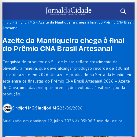
Pular
para
o
Início
–
Sindijori MG
–
Azeite da Mantiqueira chega à final do Prêmio CNA Brasil
Artesanal
conteúdo
Azeite da Mantiqueira chega à final
do Prêmio CNA Brasil Artesanal
Conquista de produtor do Sul de Minas reflete crescimento da
olivicultura mineira, que deve alcançar produção recorde de 300 mil
litros de azeite em 2026 Um azeite produzido na Serra da Mantiqueira
está entre os finalistas do Prêmio CNA Brasil Artesanal 2026 – Azeite
de Oliva, uma das principais premiações voltadas à valorização da
produção…
Sindijori MG
·
Sindijori MG
·
23/06/2026
·
Atualizado em domingo 12, julho 2026 às 09h06
·
3 min de leitura