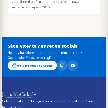
atendimento técnico aos municípios, no…
sexta-feira 7, agosto 2026
Siga a gente nas redes sociais
Notícias, bastidores e coberturas em tempo real de
Governador Valadares e região.
Fonte preferida no Google
Cidade
Cotidiano
Educação
Esportes
História
Leste de Minas
Política
Saúde