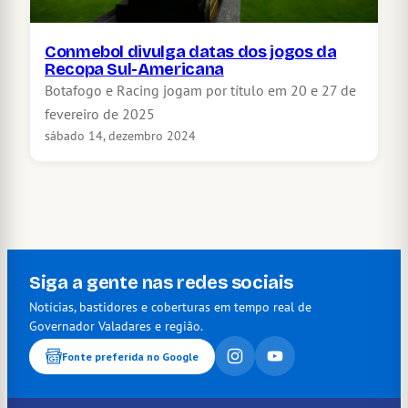
Conmebol divulga datas dos jogos da
Recopa Sul-Americana
Botafogo e Racing jogam por título em 20 e 27 de
fevereiro de 2025
sábado 14, dezembro 2024
Siga a gente nas redes sociais
Notícias, bastidores e coberturas em tempo real de
Governador Valadares e região.
Fonte preferida no Google