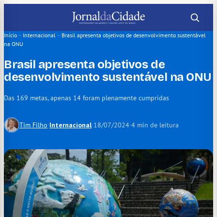
Pular
para
o
Início
–
Internacional
–
Brasil apresenta objetivos de desenvolvimento sustentável
na ONU
conteúdo
Brasil apresenta objetivos de
desenvolvimento sustentável na ONU
Das 169 metas, apenas 14 foram plenamente cumpridas
Tim Filho
·
Internacional
·
18/07/2024
·
4 min de leitura