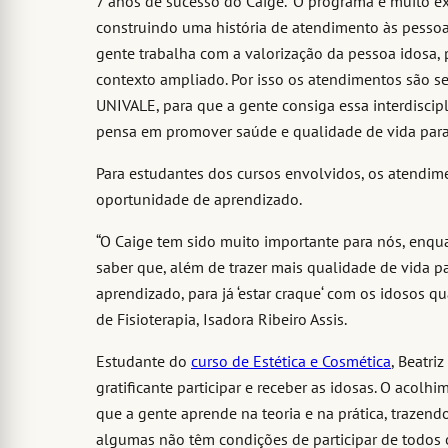
7 anos de sucesso do Caige. “O programa é muito ex
construindo uma história de atendimento às pesso
gente trabalha com a valorização da pessoa idosa
contexto ampliado. Por isso os atendimentos são 
UNIVALE, para que a gente consiga essa interdiscip
pensa em promover saúde e qualidade de vida para
Para estudantes dos cursos envolvidos, os atendim
oportunidade de aprendizado.
“O Caige tem sido muito importante para nós, enqua
saber que, além de trazer mais qualidade de vida p
aprendizado, para já ‘estar craque‘ com os idosos q
de Fisioterapia, Isadora Ribeiro Assis.
Estudante do
curso de Estética e Cosmética
, Beatri
gratificante participar e receber as idosas. O acol
que a gente aprende na teoria e na prática, trazend
algumas não têm condições de participar de todos 