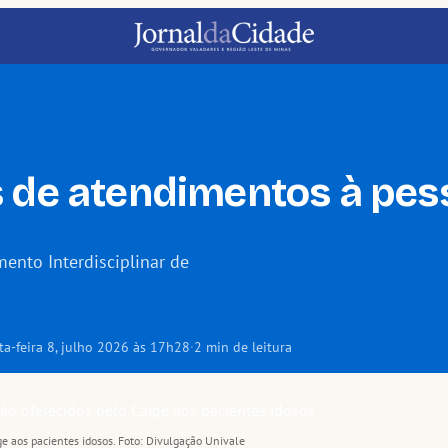
s de atendimentos à pes
ento Interdisciplinar de
ta-feira 8, julho 2026 às 17h28
·
2 min de leitura
aige aos pacientes idosos. Foto: Divulgação Univale