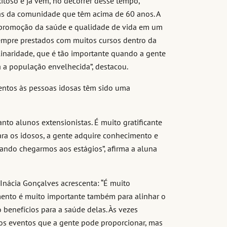
itoso e já vem, no decorrer desse tempo,
as da comunidade que têm acima de 60 anos. A
, promoção da saúde e qualidade de vida em um
sempre prestados com muitos cursos dentro da
linaridade, que é tão importante quando a gente
 a população envelhecida”, destacou.
entos às pessoas idosas têm sido uma
nto alunos extensionistas. É muito gratificante
ara os idosos, a gente adquire conhecimento e
uando chegarmos aos estágios”, afirma a aluna
z Inácia Gonçalves acrescenta: “É muito
himento é muito importante também para alinhar o
o benefícios para a saúde delas. Às vezes
os eventos que a gente pode proporcionar, mas