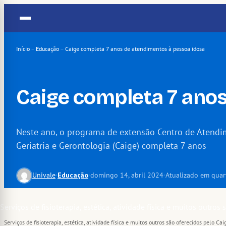
Pular
para
o
conteúdo
Início
–
Educação
–
Caige completa 7 anos de atendimentos à pessoa idosa
Caige completa 7 ano
Neste ano, o programa de extensão Centro de Atendim
Geriatria e Gerontologia (Caige) completa 7 anos
Univale
·
Educação
·
domingo 14, abril 2024
·
Atualizado em quar
Serviços de fisioterapia, estética, atividade física e muitos outros são oferecidos pelo C