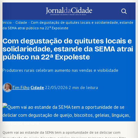
Pular
para
o
Início
–
Cidade
–
Com degustação de quitutes locais e solidariedade, estande
da SEMA atrai público na 22ª Expoleste
conteúdo
Com degustação de quitutes locais e
solidariedade, estande da SEMA atrai
público na 22ª Expoleste
Produtores rurais celebram aumento nas vendas e visibilidade
Tim Filho
·
Cidade
·
22/05/2026
·
2 min de leitura
Quem vai ao estande da SEMA tem a oportunidade de se deliciar com