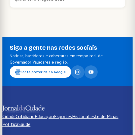
Siga a gente nas redes sociais
Notícias, bastidores e coberturas em tempo real de
Governador Valadares e região.
Fonte preferida no Google
Cidade
Cotidiano
Educação
Esportes
História
Leste de Minas
Política
Saúde