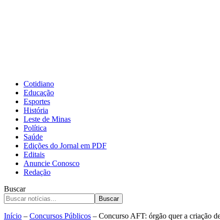
Cotidiano
Educação
Esportes
História
Leste de Minas
Política
Saúde
Edições do Jornal em PDF
Editais
Anuncie Conosco
Redação
Buscar
Buscar
Início
–
Concursos Públicos
–
Concurso AFT: órgão quer a criação de