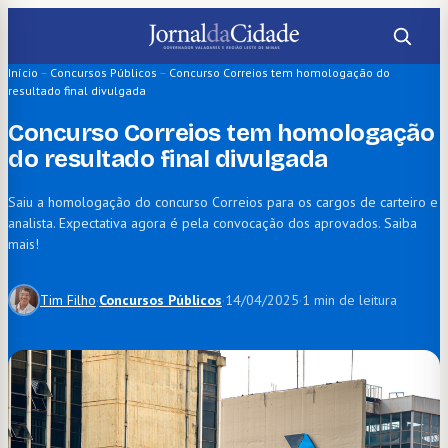
Pular
para
o
Início
–
Concursos Públicos
–
Concurso Correios tem homologação do
resultado final divulgada
conteúdo
Concurso Correios tem homologação
do resultado final divulgada
Saiu a homologação do concurso Correios para os cargos de carteiro e
analista. Expectativa agora é pela convocação dos aprovados. Saiba
mais!
Tim Filho
·
Concursos Públicos
·
14/04/2025
·
1 min de leitura