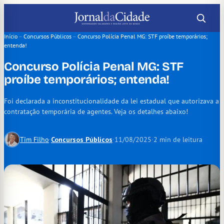
Pular
para
o
Início
–
Concursos Públicos
–
Concurso Polícia Penal MG: STF proíbe temporários;
entenda!
conteúdo
Concurso Polícia Penal MG: STF
proíbe temporários; entenda!
Foi declarada a inconstitucionalidade da lei estadual que autorizava a
contratação temporária de agentes. Veja os detalhes abaixo!
Tim Filho
·
Concursos Públicos
·
11/08/2025
·
2 min de leitura