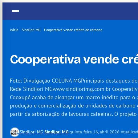
Pular
para
o
conteúdo
Início
–
Sindijori MG
–
Cooperativa vende crédito de carbono
Cooperativa vende cr
Foto: Divulgação COLUNA MGPrincipais destaques dos 
Rede Sindijori MGwww.sindijorimg.com.br Cooperativ
Cooxupé acaba de alcançar um marco inédito para o a
produção e comercialização de unidades de carbono g
partir da arborização de lavouras cafeeiras. O projet
Sindijori MG
·
Sindijori MG
·
quinta-feira 16, abril 2026
·
Atualiza