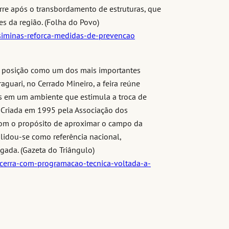
rre após o transbordamento de estruturas, que
s da região. (Folha do Povo)
siminas-reforca-medidas-de-prevencao
a posição como um dos mais importantes
raguari, no Cerrado Mineiro, a feira reúne
as em um ambiente que estimula a troca de
 Criada em 1995 pela Associação dos
 com o propósito de aproximar o campo da
lidou-se como referência nacional,
igada. (Gazeta do Triângulo)
ncerra-com-programacao-tecnica-voltada-a-