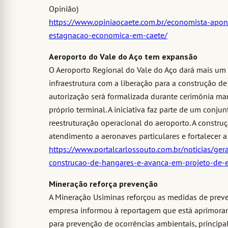
Opinião)
https://www.opiniaocaete.com.br/economista-apon
estagnacao-economica-em-caete/
Aeroporto do Vale do Aço tem expansão
O Aeroporto Regional do Vale do Aço dará mais um
infraestrutura com a liberação para a construção de 
autorização será formalizada durante cerimônia marc
próprio terminal. A iniciativa faz parte de um conj
reestruturação operacional do aeroporto. A constr
atendimento a aeronaves particulares e fortalecer a 
https://www.portalcarlossouto.com.br/noticias/ger
construcao-de-hangares-e-avanca-em-projeto-de-
Mineração reforça prevenção
A Mineração Usiminas reforçou as medidas de preve
empresa informou à reportagem que está aprimoran
para prevenção de ocorrências ambientais, princip