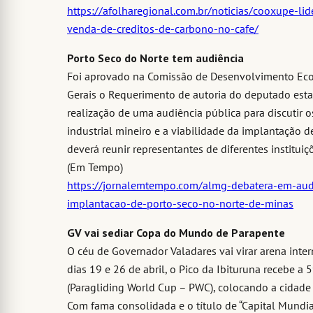
https://afolharegional.com.br/noticias/cooxupe-lider
venda-de-creditos-de-carbono-no-cafe/
Porto Seco do Norte tem audiência
Foi aprovado na Comissão de Desenvolvimento Eco
Gerais o Requerimento de autoria do deputado estad
realização de uma audiência pública para discutir o
industrial mineiro e a viabilidade da implantação 
deverá reunir representantes de diferentes instituiç
(Em Tempo)
https://jornalemtempo.com/almg-debatera-em-audie
implantacao-de-porto-seco-no-norte-de-minas
GV vai sediar Copa do Mundo de Parapente
O céu de Governador Valadares vai virar arena inter
dias 19 e 26 de abril, o Pico da Ibituruna recebe 
(Paragliding World Cup – PWC), colocando a cidade 
Com fama consolidada e o título de “Capital Mundia