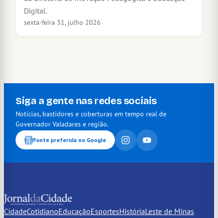
Digital.
sexta-feira 31, julho 2026
Siga a gente nas redes sociais
Notícias, bastidores e coberturas em tempo real de
Governador Valadares e região.
Fonte preferida no Google
Cidade
Cotidiano
Educação
Esportes
História
Leste de Minas