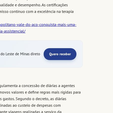
ualidade e desempenho. As certificações
misso contínuo com a excelência na terapia
ropolitano-vale-do-aco-conquista-mais-uma-
a-assistencial/
e do Leste de Minas direto
Quero receber
egulamenta a concessão de diárias a agentes
novos valores e define regras mais rígidas para
s gastos. Segundo o decreto, as diárias
tinadas ao custeio de despesas com
te viagens realizadas a serviço da