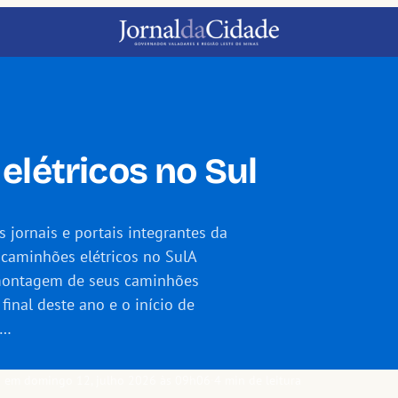
elétricos no Sul
jornais e portais integrantes da
 caminhões elétricos no SulA
 montagem de seus caminhões
 final deste ano e o início de
,…
o em domingo 12, julho 2026 às 09h06
·
4 min de leitura