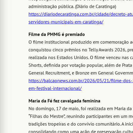
administração pública. (Diário de Caratinga)
https://diariodecaratinga.com.br/cidade/decreto-at
servidores-municipais-em-caratinga/
Filme da PMMG é premiado
O filme institucional produzido em comemoração ao
conquistou cinco prêmios no Telly Awards 2026, pr
realizada nos Estados Unidos. O filme venceu nas ca
Shorts, definida por votação popular, além de Prat
General Recruitment, e Bronze em General Governme
https://balcaonews.com.br/2026/05/21/filme-dos
em-festival-internacional/
Maria da Fé fez cavalgada feminina
No domingo, 17 de maio, foi realizada em Maria da
“Filhas do Mestre”, reunindo participantes em um m
tradições tropeiras e do convívio comunitário. A ini
consolidando como uma ação de preservação cultur