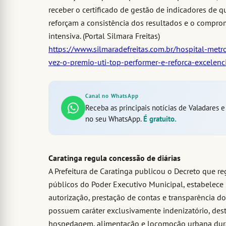
receber o certificado de gestão de indicadores de q
reforçam a consistência dos resultados e o compro
intensiva. (Portal Silmara Freitas)
https://www.silmaradefreitas.com.br/hospital-met
vez-o-premio-uti-top-performer-e-reforca-excelenci
Canal no WhatsApp
Receba as principais notícias de Valadares 
no seu WhatsApp.
É gratuito.
Caratinga regula concessão de diárias
A Prefeitura de Caratinga publicou o Decreto que r
públicos do Poder Executivo Municipal, estabelece 
autorização, prestação de contas e transparência do
possuem caráter exclusivamente indenizatório, des
hospedagem, alimentação e locomoção urbana duran