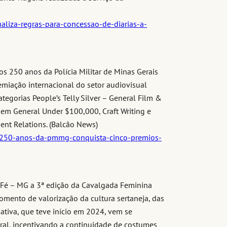
ualiza-regras-para-concessao-de-diarias-a-
s 250 anos da Polícia Militar de Minas Gerais
emiação internacional do setor audiovisual
tegorias People’s Telly Silver – General Film &
a em General Under $100,000, Craft Writing e
nt Relations. (Balcão News)
-250-anos-da-pmmg-conquista-cinco-premios-
 Fé – MG a 3ª edição da Cavalgada Feminina
omento de valorização da cultura sertaneja, das
ciativa, que teve início em 2024, vem se
al, incentivando a continuidade de costumes