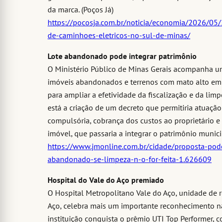
da marca. (Poços Já)
https://pocosja.com.br/noticia/economia/2026/05/
de-caminhoes-eletricos-no-sul-de-minas/
Lote abandonado pode integrar patrimônio
O Ministério Público de Minas Gerais acompanha u
imóveis abandonados e terrenos com mato alto em U
para ampliar a efetividade da fiscalização e da lim
está a criação de um decreto que permitiria atuaçã
compulsória, cobrança dos custos ao proprietário e
imóvel, que passaria a integrar o patrimônio munici
https://www.jmonline.com.br/cidade/proposta-pode
abandonado-se-limpeza-n-o-for-feita-1.626609
Hospital do Vale do Aço premiado
O Hospital Metropolitano Vale do Aço, unidade de r
Aço, celebra mais um importante reconhecimento na
instituição conquista o prêmio UTI Top Performer, 