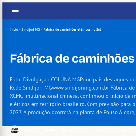
Pular
para
o
conteúdo
Início
–
Sindijori MG
–
Fábrica de caminhões elétricos no Sul
Fábrica de caminhões 
Foto: Divulgação COLUNA MGPrincipais destaques dos 
Rede Sindijori MGwww.sindijorimg.com.br Fábrica de
XCMG, multinacional chinesa, confirmou o início da
elétricos em território brasileiro. Com previsão para o
2027. A produção ocorrerá na planta de Pouso Alegre
Sindijori MG
·
Sindijori MG
·
sexta-feira 22, maio 2026
·
Atualizad