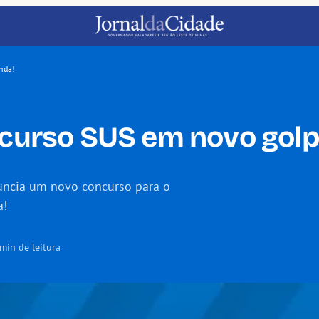
nda!
ncurso SUS em novo golp
nuncia um novo concurso para o
a!
min de leitura