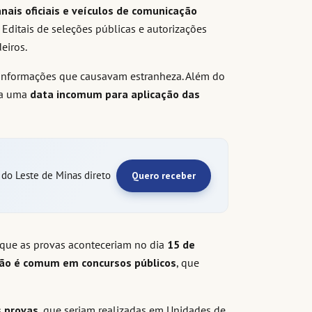
canais oficiais e veículos de comunicação
 Editais de seleções públicas e autorizações
eiros.
 informações que causavam estranheza. Além do
va uma
data incomum para aplicação das
e do Leste de Minas direto
Quero receber
que as provas aconteceriam no dia
15 de
ão é comum em concursos públicos
, que
s provas
, que seriam realizadas em Unidades de