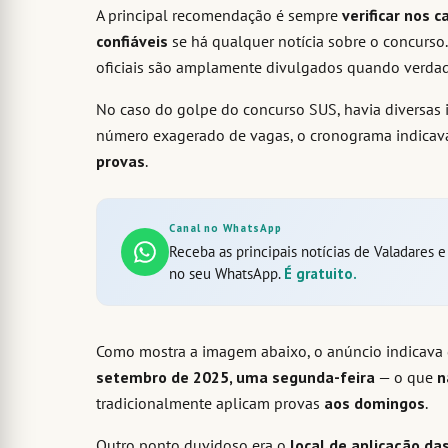
A principal recomendação é sempre
verificar nos 
confiáveis
se há qualquer notícia sobre o concurso.
oficiais são amplamente divulgados quando verdad
No caso do golpe do concurso SUS, havia diversas
número exagerado de vagas, o cronograma indica
provas
.
Canal no WhatsApp
Receba as principais notícias de Valadares 
no seu WhatsApp.
É gratuito.
Como mostra a imagem abaixo, o anúncio indicava 
setembro de 2025, uma segunda-feira
— o que
n
tradicionalmente aplicam provas
aos domingos
.
Outro ponto duvidoso era o
local de aplicação da