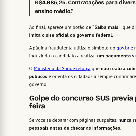
R$4.985,25. Contratações para diver
ensino médio.”
Ao final, aparece um botão de
“Saiba mais”
, que d
imita o site oficial do governo federal
.
A página fraudulenta utiliza o símbolo do
gov.br
e r
induzindo o candidato a realizar
um pagamento via
O
Ministério da Saúde reforça
que
não realiza cob
públicos
e orienta os cidadãos a sempre confirmare
governo.
Golpe do concurso SUS previa
feira
Se você se deparar com páginas suspeitas,
nunca r
pessoais antes de checar as informações
.