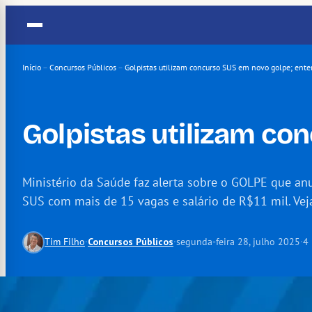
Pular
para
o
conteúdo
Início
–
Concursos Públicos
–
Golpistas utilizam concurso SUS em novo golpe; ente
Golpistas utilizam co
Ministério da Saúde faz alerta sobre o GOLPE que a
SUS com mais de 15 vagas e salário de R$11 mil. Vej
Tim Filho
·
Concursos Públicos
·
segunda-feira 28, julho 2025
·
4 