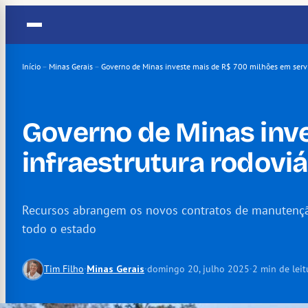
Pular
para
o
conteúdo
Início
–
Minas Gerais
–
Governo de Minas investe mais de R$ 700 milhões em servi
Governo de Minas inve
infraestrutura rodovi
Recursos abrangem os novos contratos de manutenç
todo o estado
Tim Filho
·
Minas Gerais
·
domingo 20, julho 2025
·
2 min de leit