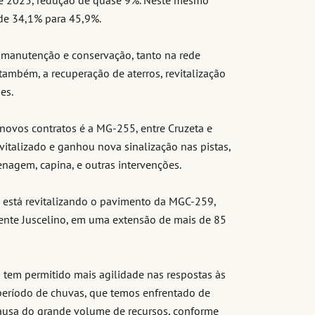
de 2025, redução de quase 9%. Neste mesmo
 de 34,1% para 45,9%.
manutenção e conservação, tanto na rede
ambém, a recuperação de aterros, revitalização
es.
novos contratos é a MG-255, entre Cruzeta e
evitalizado e ganhou nova sinalização nas pistas,
enagem, capina, e outras intervenções.
R está revitalizando o pavimento da MGC-259,
idente Juscelino, em uma extensão de mais de 85
tem permitido mais agilidade nas respostas às
eríodo de chuvas, que temos enfrentado de
causa do grande volume de recursos, conforme