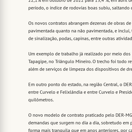
22,1% em outubro de 2022 para 13,4 %, em abril 
período, o índice de rodovias boas subiu, saltando
Os novos contratos abrangem dezenas de obras de 
pavimentada quanto na não pavimentada, e inclui, t
de sinalização, podas, capinas, entre outras atividad
Um exemplo de trabalho já realizado por meio dos 
Tapagipe, no Triângulo Mineiro. O trecho foi todo r
além de serviços de limpeza dos dispositivos de dr
Em outro ponto do estado, na região Central, o DE
entre Curvelo e Felixlândia e entre Curvelo e Pres
quilômetros.
O novo modelo de contrato praticado pelo DER-MG 
demandas que surgem no dia a dia, sobretudo em p
forma mais tranquila que em anos anteriores, por 