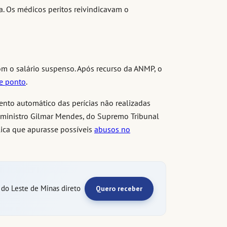
. Os médicos peritos reivindicavam o
om o salário suspenso. Após recurso da ANMP, o
e ponto
.
to automático das perícias não realizadas
 o ministro Gilmar Mendes, do Supremo Tribunal
lica que apurasse possíveis
abusos no
e do Leste de Minas direto
Quero receber