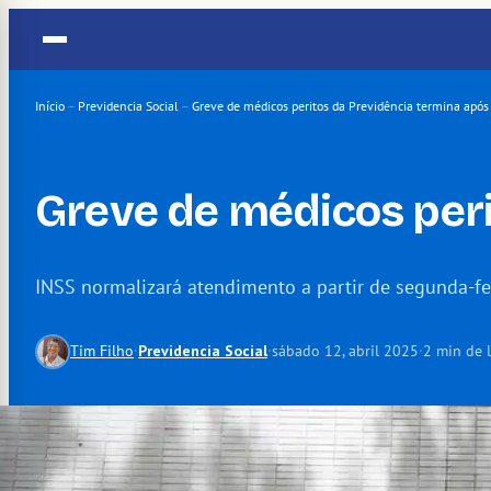
Pular
para
o
conteúdo
Início
–
Previdencia Social
–
Greve de médicos peritos da Previdência termina após
Greve de médicos peri
INSS normalizará atendimento a partir de segunda-fe
Tim Filho
·
Previdencia Social
·
sábado 12, abril 2025
·
2 min de l