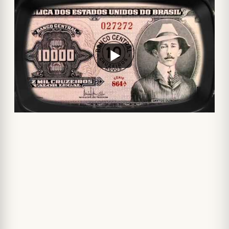
Para fechar as datas comemorativas da semana, temos o
Dia Mundial do Braille, celebrado em 4 de janeiro.
A data, que homenageia o sistema de leitura e escrita
desenvolvido por Louis Braille, foi tema de
uma matéria
da
Agência Brasil
no ano passado
e do
Repórter
Brasil
em 2018
(quando a data foi celebrada pela
primeira vez):