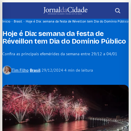
Pular
para
o
Início
–
Brasil
–
Hoje é Dia: semana da festa de Réveillon tem Dia do Domínio Público
conteúdo
Hoje é Dia: semana da festa de
Réveillon tem Dia do Domínio Público
Confira as principais efemérides da semana entre 29/12 a 04/01
Tim Filho
·
Brasil
·
29/12/2024
·
4 min de leitura