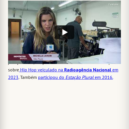
Personalidades
A semana tem, ainda, duas datas de figuras conhecidas
na música brasileira. No dia 3 de janeiro, o rapper Alex
Pereira Barbosa, conhecido como MV Bill, completa 50
anos.
Famoso também pelas contribuições no debate sobre
justiça social, ele já foi entrevistado em um série especial
sobre
Hip Hop veiculado na
Radioagência Nacional
em
2023
. Também
participou do
Estação Plural
em 2016.