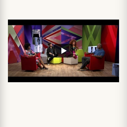
No dia 4, a morte do cantor e compositor mineiro Nelson
Ned (famoso por canções como Tudo Passará) completa
10 anos.
A morte do “pequeno gigante da canção” teve
repercussão internacional e foi notícia na
Agência
Brasil
e
TV Brasil
na época.