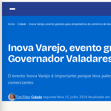
Pular
para
o
conteúdo
Início
–
Cidade
–
Inova Varejo, evento gratuito para empresários do comércio de Go
Inova Varejo, evento 
Governador Valadares, 
O evento Inova Varejo é importante porque leva pales
comerciantes
Tim Filho
·
Cidade
·
segunda-feira 15, julho 2024
·
Atualizado em 