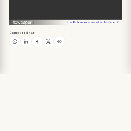
This flipbook was created in FlowPaper ↗
Compartilhar
Jornais relacionados