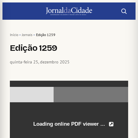
Pular
para
o
conteúdo
Início
–
Jornais
–
Edição 1259
Edição 1259
quinta-feira 25, dezembro 2025