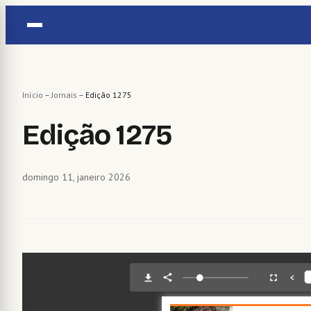
Pular
para
o
conteúdo
Início
–
Jornais
–
Edição 1275
Edição 1275
domingo 11, janeiro 2026