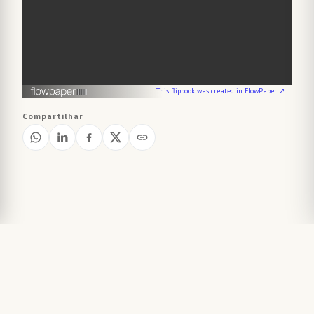
This flipbook was created in FlowPaper ↗
Compartilhar
Jornais relacionados