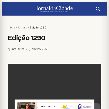
Pular
para
o
conteúdo
Início
–
Jornais
–
Edição 1290
Edição 1290
quinta-feira 29, janeiro 2026