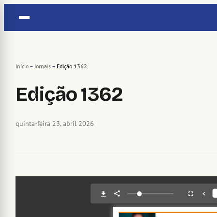
Pular
para
o
conteúdo
Início
–
Jornais
–
Edição 1362
Edição 1362
quinta-feira 23, abril 2026