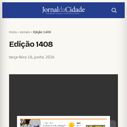
Pular
para
o
conteúdo
Início
–
Jornais
–
Edição 1408
Edição 1408
terça-feira 16, junho 2026