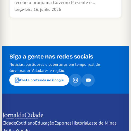
recebe o programa Governo Presente e…
terça-feira 16, junho 2026
Siga a gente nas redes sociais
Notícias, bastidores e coberturas em tempo real de
Governador Valadares e região.
Fonte preferida no Google
Cidade
Cotidiano
Educação
Esportes
História
Leste de Minas
Política
Saúde