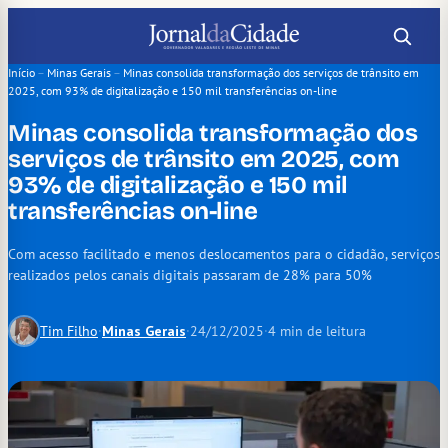
Pular
para
o
Início
–
Minas Gerais
–
Minas consolida transformação dos serviços de trânsito em
2025, com 93% de digitalização e 150 mil transferências on-line
conteúdo
Minas consolida transformação dos
serviços de trânsito em 2025, com
93% de digitalização e 150 mil
transferências on-line
Com acesso facilitado e menos deslocamentos para o cidadão, serviços
realizados pelos canais digitais passaram de 28% para 50%
Tim Filho
·
Minas Gerais
·
24/12/2025
·
4 min de leitura