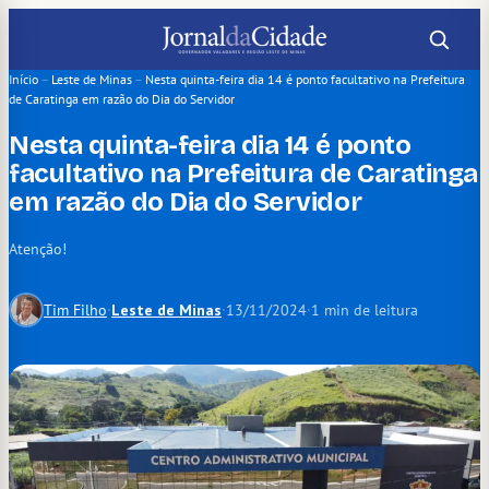
Pular
para
o
Início
–
Leste de Minas
–
Nesta quinta-feira dia 14 é ponto facultativo na Prefeitura
de Caratinga em razão do Dia do Servidor
conteúdo
Nesta quinta-feira dia 14 é ponto
facultativo na Prefeitura de Caratinga
em razão do Dia do Servidor
Atenção!
Tim Filho
·
Leste de Minas
·
13/11/2024
·
1 min de leitura