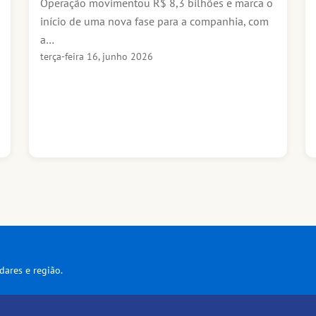
Operação movimentou R$ 8,3 bilhões e marca o
início de uma nova fase para a companhia, com
a…
terça-feira 16, junho 2026
dares e região.