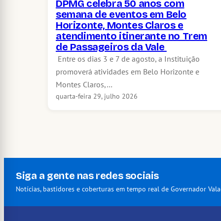
DPMG celebra 50 anos com
semana de eventos em Belo
Horizonte, Montes Claros e
atendimento itinerante no Trem
de Passageiros da Vale
Entre os dias 3 e 7 de agosto, a Instituição
promoverá atividades em Belo Horizonte e
Montes Claros,…
quarta-feira 29, julho 2026
Siga a gente nas redes sociais
Notícias, bastidores e coberturas em tempo real de Governador Vala