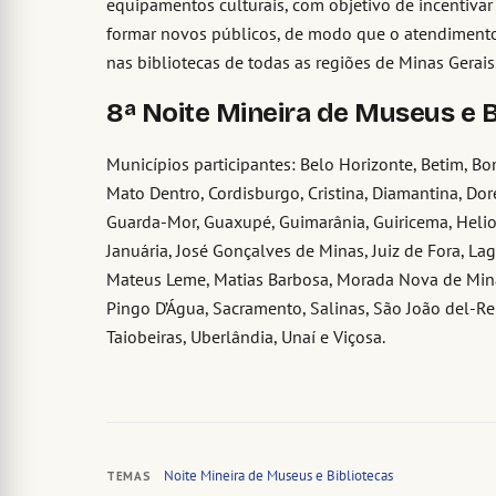
equipamentos culturais, com objetivo de incentivar n
formar novos públicos, de modo que o atendimento
nas bibliotecas de todas as regiões de Minas Gerais
8ª Noite Mineira de Museus e B
Municípios participantes: Belo Horizonte, Betim, 
Mato Dentro, Cordisburgo, Cristina, Diamantina, Do
Guarda-Mor, Guaxupé, Guimarânia, Guiricema, Heliodor
Januária, José Gonçalves de Minas, Juiz de Fora, La
Mateus Leme, Matias Barbosa, Morada Nova de Minas
Pingo D’Água, Sacramento, Salinas, São João del-Rei,
Taiobeiras, Uberlândia, Unaí e Viçosa.
Noite Mineira de Museus e Bibliotecas
TEMAS