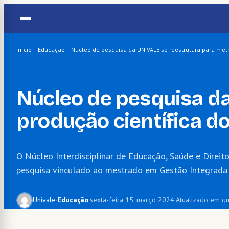
Pular
para
o
conteúdo
Início
–
Educação
–
Núcleo de pesquisa da UNIVALE se reestrutura para mel
Núcleo de pesquisa d
produção científica d
O Núcleo Interdisciplinar de Educação, Saúde e Direit
pesquisa vinculado ao mestrado em Gestão Integrada 
Univale
·
Educação
·
sexta-feira 15, março 2024
·
Atualizado em qu