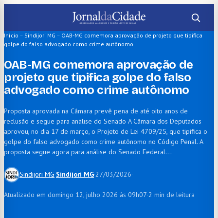
Pular
para
o
Início
–
Sindijori MG
–
OAB-MG comemora aprovação de projeto que tipifica
golpe do falso advogado como crime autônomo
conteúdo
OAB-MG comemora aprovação de
projeto que tipifica golpe do falso
advogado como crime autônomo
Proposta aprovada na Câmara prevê pena de até oito anos de
reclusão e segue para análise do Senado A Câmara dos Deputados
aprovou, no dia 17 de março, o Projeto de Lei 4709/25, que tipifica o
golpe do falso advogado como crime autônomo no Código Penal. A
proposta segue agora para análise do Senado Federal.…
Sindijori MG
·
Sindijori MG
·
27/03/2026
·
Atualizado em domingo 12, julho 2026 às 09h07
·
2 min de leitura