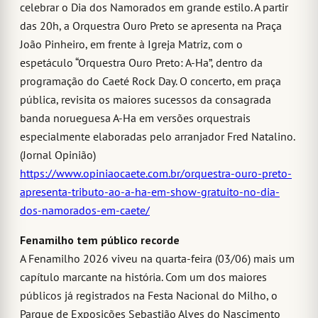
celebrar o Dia dos Namorados em grande estilo. A partir
das 20h, a Orquestra Ouro Preto se apresenta na Praça
João Pinheiro, em frente à Igreja Matriz, com o
espetáculo “Orquestra Ouro Preto: A-Ha”, dentro da
programação do Caeté Rock Day. O concerto, em praça
pública, revisita os maiores sucessos da consagrada
banda norueguesa A-Ha em versões orquestrais
especialmente elaboradas pelo arranjador Fred Natalino.
(Jornal Opinião)
https://www.opiniaocaete.com.br/orquestra-ouro-preto-
apresenta-tributo-ao-a-ha-em-show-gratuito-no-dia-
dos-namorados-em-caete/
Fenamilho tem público recorde
A Fenamilho 2026 viveu na quarta-feira (03/06) mais um
capítulo marcante na história. Com um dos maiores
públicos já registrados na Festa Nacional do Milho, o
Parque de Exposições Sebastião Alves do Nascimento