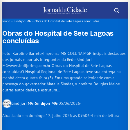
Pular
para
o
Início
–
Sindijori MG
–
Obras do Hospital de Sete Lagoas concluídas
conteúdo
Obras do Hospital de Sete Lagoas
concluídas
Foto: Karoline Barreto/Imprensa MG COLUNA MGPrincipais destaques
dos jornais e portais integrantes da Rede Sindijori
MGwww.sindijorimg.com.br Obras do Hospital de Sete Lagoas
concluídasO Hospital Regional de Sete Lagoas teve sua entrega na
manhã desta quarta-feira (3). Em uma grande solenidade com a
presença do governador Mateus Simões, o prefeito Douglas Meloe
outras autoridades, a estrutura…
Sindijori MG
·
Sindijori MG
·
05/06/2026
·
Atualizado em domingo 12, julho 2026 às 09h06
·
4 min de leitura