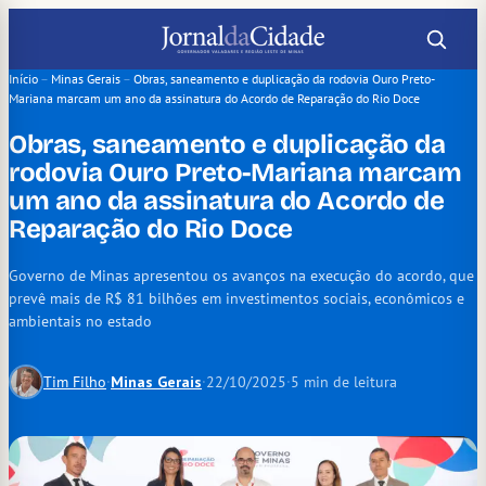
Pular
para
o
Início
–
Minas Gerais
–
Obras, saneamento e duplicação da rodovia Ouro Preto-
Mariana marcam um ano da assinatura do Acordo de Reparação do Rio Doce
conteúdo
Obras, saneamento e duplicação da
rodovia Ouro Preto-Mariana marcam
um ano da assinatura do Acordo de
Reparação do Rio Doce
Governo de Minas apresentou os avanços na execução do acordo, que
prevê mais de R$ 81 bilhões em investimentos sociais, econômicos e
ambientais no estado
Tim Filho
·
Minas Gerais
·
22/10/2025
·
5 min de leitura