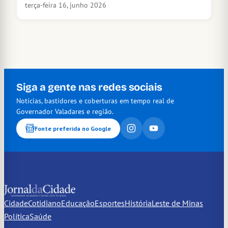
terça-feira 16, junho 2026
Siga a gente nas redes sociais
Notícias, bastidores e coberturas em tempo real de
Governador Valadares e região.
Fonte preferida no Google
Cidade
Cotidiano
Educação
Esportes
História
Leste de Minas
Política
Saúde