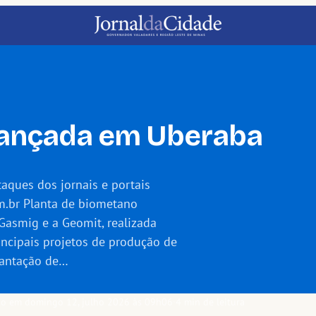
 lançada em Uberaba
aques dos jornais e portais
m.br Planta de biometano
Gasmig e a Geomit, realizada
incipais projetos de produção de
lantação de…
do em domingo 12, julho 2026 às 09h06
·
4 min de leitura