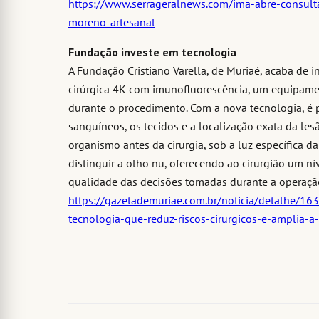
https://www.serrageralnews.com/ima-abre-consult
moreno-artesanal
Fundação investe em tecnologia
A Fundação Cristiano Varella, de Muriaé, acaba de 
cirúrgica 4K com imunofluorescência, um equipamen
durante o procedimento. Com a nova tecnologia, é p
sanguíneos, os tecidos e a localização exata da les
organismo antes da cirurgia, sob a luz específica da
distinguir a olho nu, oferecendo ao cirurgião um ní
qualidade das decisões tomadas durante a operação
https://gazetademuriae.com.br/noticia/detalhe/163
tecnologia-que-reduz-riscos-cirurgicos-e-amplia-a