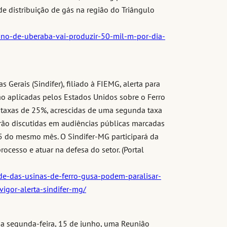
de distribuição de gás na região do Triângulo
tano-de-uberaba-vai-produzir-50-mil-m-por-dia-
s
 Gerais (Sindifer), filiado à FIEMG, alerta para
ão aplicadas pelos Estados Unidos sobre o Ferro
 taxas de 25%, acrescidas de uma segunda taxa
erão discutidas em audiências públicas marcadas
 15 do mesmo mês. O Sindifer-MG participará da
cesso e atuar na defesa do setor. (Portal
de-das-usinas-de-ferro-gusa-podem-paralisar-
igor-alerta-sindifer-mg/
 na segunda-feira, 15 de junho, uma Reunião