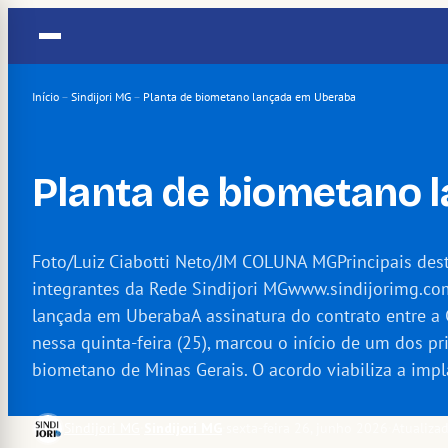
Pular
para
o
conteúdo
Início
–
Sindijori MG
–
Planta de biometano lançada em Uberaba
Planta de biometano
Foto/Luiz Ciabotti Neto/JM COLUNA MGPrincipais dest
integrantes da Rede Sindijori MGwww.sindijorimg.co
lançada em UberabaA assinatura do contrato entre a 
nessa quinta-feira (25), marcou o início de um dos pr
biometano de Minas Gerais. O acordo viabiliza a imp
Sindijori MG
·
Sindijori MG
·
sexta-feira 26, junho 2026
·
Atualiza