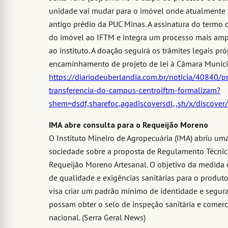
unidade vai mudar para o imóvel onde atualmente 
antigo prédio da PUC Minas. A assinatura do termo d
do imóvel ao IFTM e integra um processo mais ampl
ao instituto. A doação seguirá os trâmites legais pró
encaminhamento de projeto de lei à Câmara Municip
https://diariodeuberlandia.com.br/noticia/40840/pre
transferencia-do-campus-centroiftm-formalizam?
shem=dsdf,sharefoc,agadiscoversdl,,sh/x/discove
IMA abre consulta para o Requeijão Moreno
O Instituto Mineiro de Agropecuária (IMA) abriu um
sociedade sobre a proposta de Regulamento Técnic
Requeijão Moreno Artesanal. O objetivo da medida é
de qualidade e exigências sanitárias para o produto
visa criar um padrão mínimo de identidade e segur
possam obter o selo de inspeção sanitária e comerc
nacional. (Serra Geral News)