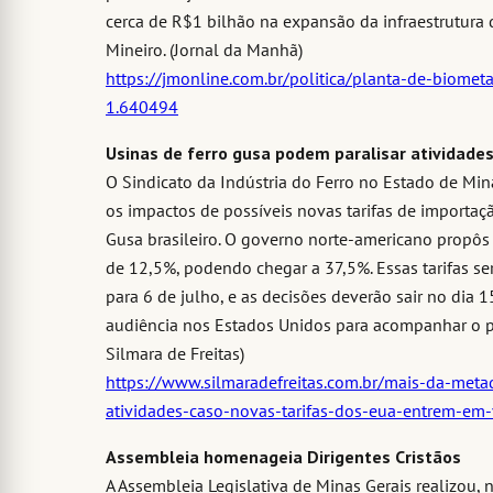
cerca de R$1 bilhão na expansão da infraestrutura 
Mineiro. (Jornal da Manhã)
https://jmonline.com.br/politica/planta-de-biome
1.640494
Usinas de ferro gusa podem paralisar atividade
O Sindicato da Indústria do Ferro no Estado de Minas
os impactos de possíveis novas tarifas de importaç
Gusa brasileiro. O governo norte-americano propôs
de 12,5%, podendo chegar a 37,5%. Essas tarifas s
para 6 de julho, e as decisões deverão sair no dia
audiência nos Estados Unidos para acompanhar o pro
Silmara de Freitas)
https://www.silmaradefreitas.com.br/mais-da-meta
atividades-caso-novas-tarifas-dos-eua-entrem-em-v
Assembleia homenageia Dirigentes Cristãos
A Assembleia Legislativa de Minas Gerais realizou,