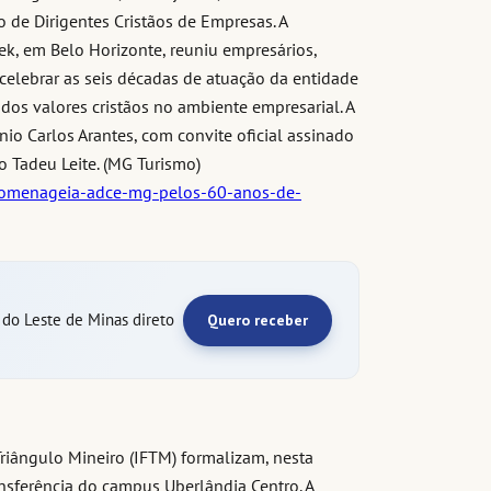
de Dirigentes Cristãos de Empresas. A
ek, em Belo Horizonte, reuniu empresários,
 celebrar as seis décadas de atuação da entidade
dos valores cristãos no ambiente empresarial. A
nio Carlos Arantes, com convite oficial assinado
o Tadeu Leite. (MG Turismo)
-homenageia-adce-mg-pelos-60-anos-de-
e do Leste de Minas direto
Quero receber
 Triângulo Mineiro (IFTM) formalizam, nesta
ansferência do campus Uberlândia Centro. A