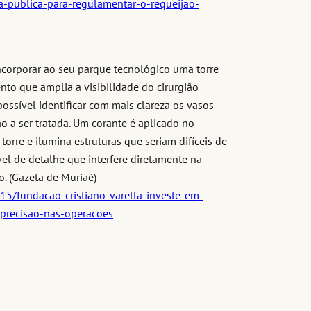
a-publica-para-regulamentar-o-requeijao-
incorporar ao seu parque tecnológico uma torre
to que amplia a visibilidade do cirurgião
ossível identificar com mais clareza os vasos
ão a ser tratada. Um corante é aplicado no
 torre e ilumina estruturas que seriam difíceis de
vel de detalhe que interfere diretamente na
. (Gazeta de Muriaé)
15/fundacao-cristiano-varella-investe-em-
-precisao-nas-operacoes