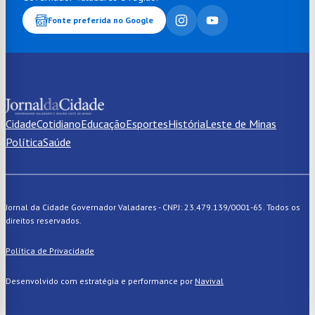
Fonte preferida no Google
Cidade
Cotidiano
Educação
Esportes
História
Leste de Minas
Política
Saúde
Jornal da Cidade Governador Valadares - CNPJ: 23.479.139/0001-65. Todos os
direitos reservados.
Política de Privacidade
Desenvolvido com estratégia e performance por
Navival