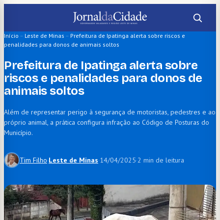
Pular
para
o
Início
–
Leste de Minas
–
Prefeitura de Ipatinga alerta sobre riscos e
penalidades para donos de animais soltos
conteúdo
Prefeitura de Ipatinga alerta sobre
riscos e penalidades para donos de
animais soltos
Além de representar perigo à segurança de motoristas, pedestres e ao
próprio animal, a prática configura infração ao Código de Posturas do
Município.
Tim Filho
·
Leste de Minas
·
14/04/2025
·
2 min de leitura