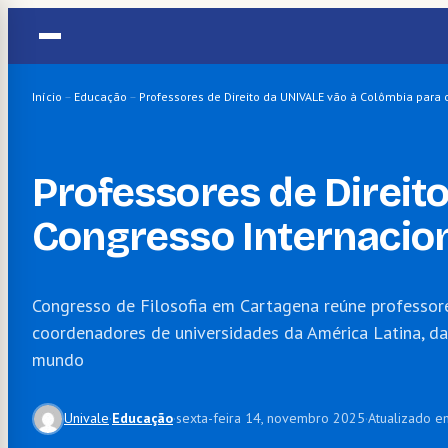
Pular
para
o
conteúdo
Início
–
Educação
–
Professores de Direito da UNIVALE vão à Colômbia para o
Professores de Direit
Congresso Internacion
Congresso de Filosofia em Cartagena reúne professore
coordenadores de universidades da América Latina, da
mundo
Univale
·
Educação
·
sexta-feira 14, novembro 2025
·
Atualizado e