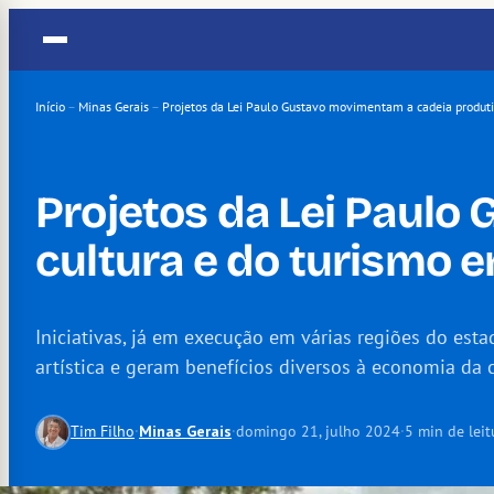
Pular
para
o
conteúdo
Início
–
Minas Gerais
–
Projetos da Lei Paulo Gustavo movimentam a cadeia produti
Projetos da Lei Paulo
cultura e do turismo 
Iniciativas, já em execução em várias regiões do est
artística e geram benefícios diversos à economia da c
Tim Filho
·
Minas Gerais
·
domingo 21, julho 2024
·
5 min de leit