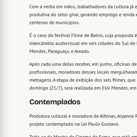
Com a verba em mãos, trabalhadores da cultura já 
produtiva do setor girar, gerando emprego e renda
centenas de municípios.
É o caso do festival Filme de Bairro, cuja proposta
intercâmbio audiovisual em seis cidades do Sul de M
Mendes, Paraguaçu e Areado.
Após cada uma delas receber, em junho, oficinas 
profissionais, moradores desses locais mergulharam 
metragens. A etapa de exibição dos seis filmes, que
domingo (21/7), será realizada em Elói Mendes, em
Contemplados
Produtora cultural e moradora de Alfenas, Aryanne Ri
projeto contemplado na Lei Paulo Gustavo.
Trata-se da Mostra de Cinema de Fama, que está em