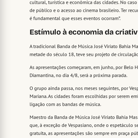
cultural, turística e econômica das cidades. No ca
de público e o acesso ao cinema brasileiro. Ter rec
é fundamental que esses eventos ocorram”.
Estímulo à economia da criati
A tradicional Banda de Música José Viriato Bahia 
metade do século 18, teve seu projeto de circulaçã
As apresentações começaram, em junho, por Belo Hor
Diamantina, no dia 4/8, será a próxima parada.
O grupo ainda passa, nos meses seguintes, por Vesp
Mariana. As cidades foram escolhidas por serem emb
ligação com as bandas de música.
Maestro da Banda de Música José Viriato Bahia Masc
que, à exceção de Vespasiano, onde o espetáculo s
gratuita, as apresentações são sempre em praça pú