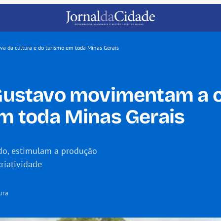
va da cultura e do turismo em toda Minas Gerais
 Gustavo movimentam a c
em toda Minas Gerais
ado, estimulam a produção
riatividade
ura