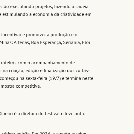
estão executando projetos, fazendo a cadeia
 e estimulando a economia da criatividade em
 é incentivar e promover a produção e o
inas: Alfenas, Boa Esperança, Serrania, Elói
de roteiros com o acompanhamento de
na criação, edição e finalização dos curtas-
 começou na sexta-feira (19/7) e termina neste
 mostra competitiva.
beiro é a diretora do festival e teve outro
 sétima edição. Em 2024, o evento recebeu