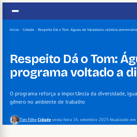
Pular
para
o
conteúdo
Início
–
Cidade
–
Respeito Dá o Tom: Águas de Valadares celebra aniversári
Respeito Dá o Tom: Ág
programa voltado a di
O programa reforça a importância da diversidade, igua
gênero no ambiente de trabalho
Tim Filho
·
Cidade
·
sexta-feira 26, setembro 2025
·
Atualizado em