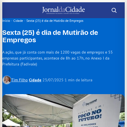
Pular
para
o
Início
–
Cidade
–
Sexta (25) é dia de Mutirão de Empregos
conteúdo
Sexta (25) é dia de Mutirão de
Empregos
A ação, que já conta com mais de 1200 vagas de empregos e 55
empresas participantes, acontece de 8h ao 17h, no Anexo I da
Prefeitura (Fadivale)
Tim Filho
·
Cidade
·
23/07/2025
·
1 min de leitura