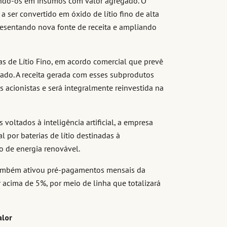
rmando-os em insumos com valor agregado. O
a ser convertido em óxido de lítio fino de alta
resentando nova fonte de receita e ampliando
 de Lítio Fino, em acordo comercial que prevê
ado. A receita gerada com esses subprodutos
 acionistas e será integralmente reinvestida na
oltados à inteligência artificial, a empresa
por baterias de lítio destinadas à
o de energia renovável.
 também ativou pré-pagamentos mensais da
 acima de 5%, por meio de linha que totalizará
alor