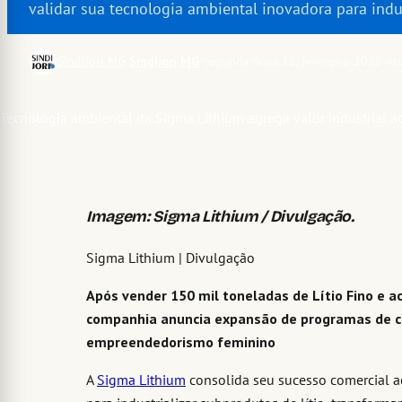
validar sua tecnologia ambiental inovadora para ind
Sindijori MG
·
Sindijori MG
·
segunda-feira 16, fevereiro 2026
·
At
Imagem: Sigma Lithium / Divulgação.
Sigma Lithium | Divulgação
Após vender 150 mil toneladas de Lítio Fino e 
companhia anuncia expansão de programas de ca
empreendedorismo feminino
A
Sigma Lithium
consolida seu sucesso comercial a