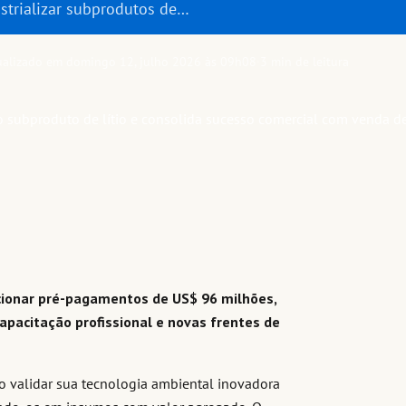
ustrializar subprodutos de…
ualizado em domingo 12, julho 2026 às 09h08
·
3 min de leitura
acionar pré-pagamentos de US$ 96 milhões,
pacitação profissional e novas frentes de
o validar sua tecnologia ambiental inovadora