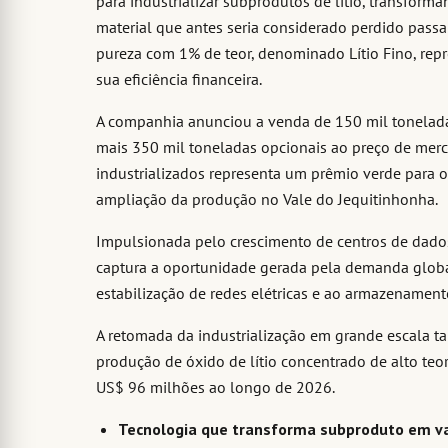
para industrializar subprodutos de lítio, transfo
material que antes seria considerado perdido passa 
pureza com 1% de teor, denominado Lítio Fino, rep
sua eficiência financeira.
A companhia anunciou a venda de 150 mil toneladas
mais 350 mil toneladas opcionais ao preço de merc
industrializados representa um prêmio verde para os
ampliação da produção no Vale do Jequitinhonha.
Impulsionada pelo crescimento de centros de dados v
captura a oportunidade gerada pela demanda global 
estabilização de redes elétricas e ao armazenament
A retomada da industrialização em grande escala
produção de óxido de lítio concentrado de alto teor
US$ 96 milhões ao longo de 2026.
Tecnologia que transforma subproduto em v