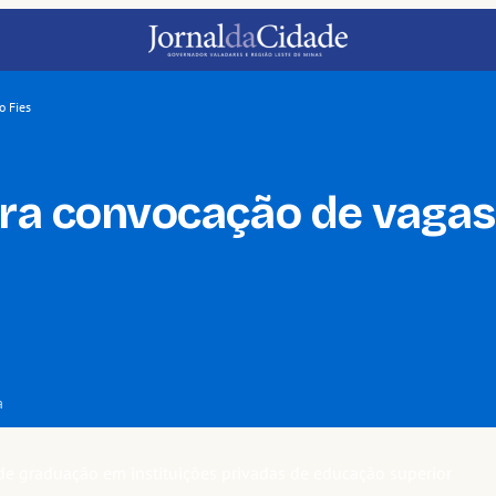
o Fies
ara convocação de vaga
a