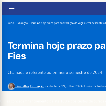
Pular
para
o
conteúdo
Início
–
Educação
–
Termina hoje prazo para convocação de vagas remanescentes d
Termina hoje prazo p
Fies
Chamada é referente ao primeiro semestre de 2024
Tim Filho
·
Educação
·
sexta-feira 19, julho 2024
·
1 min de leitur