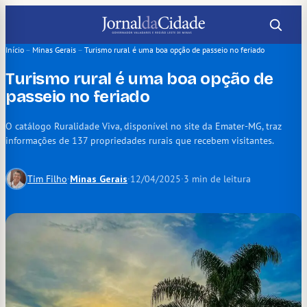
Pular
para
o
Início
–
Minas Gerais
–
Turismo rural é uma boa opção de passeio no feriado
conteúdo
Turismo rural é uma boa opção de
passeio no feriado
O catálogo Ruralidade Viva, disponível no site da Emater-MG, traz
informações de 137 propriedades rurais que recebem visitantes.
Tim Filho
·
Minas Gerais
·
12/04/2025
·
3 min de leitura