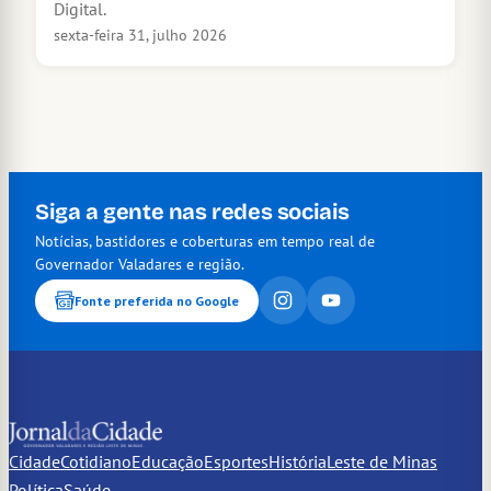
Digital.
sexta-feira 31, julho 2026
Siga a gente nas redes sociais
Notícias, bastidores e coberturas em tempo real de
Governador Valadares e região.
Fonte preferida no Google
Cidade
Cotidiano
Educação
Esportes
História
Leste de Minas
Política
Saúde