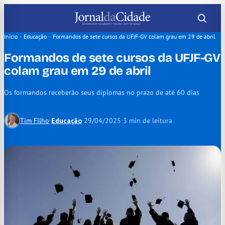
Pular
para
o
Início
–
Educação
–
Formandos de sete cursos da UFJF-GV colam grau em 29 de abril
conteúdo
Formandos de sete cursos da UFJF-GV
colam grau em 29 de abril
Os formandos receberão seus diplomas no prazo de até 60 dias
Tim Filho
·
Educação
·
29/04/2025
·
3 min de leitura