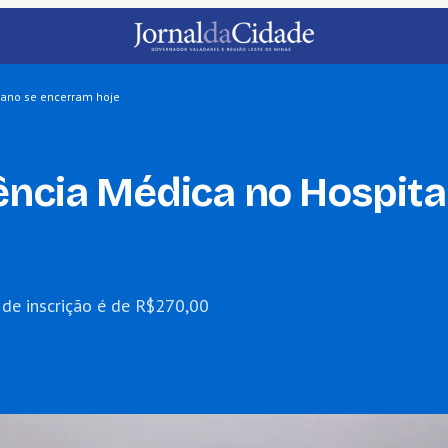
tano se encerram hoje
dência Médica no Hospit
 de inscrição é de R$270,00