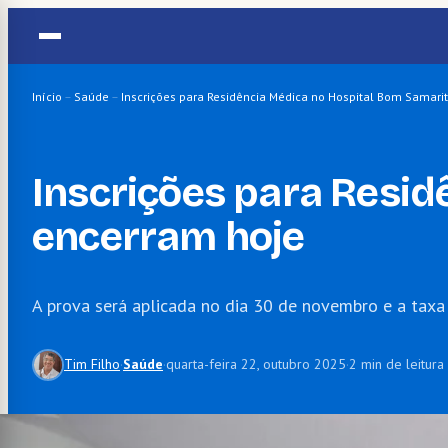
Pular
para
o
conteúdo
Início
–
Saúde
–
Inscrições para Residência Médica no Hospital Bom Samari
Inscrições para Resi
encerram hoje
A prova será aplicada no dia 30 de novembro e a taxa
Tim Filho
·
Saúde
·
quarta-feira 22, outubro 2025
·
2 min de leitura