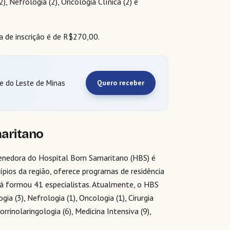
), Nefrologia (2), Oncologia Clínica (2) e
a de inscrição é de R$270,00.
 e do Leste de Minas
Quero receber
aritano
tenedora do Hospital Bom Samaritano (HBS) é
ípios da região, oferece programas de residência
á formou 41 especialistas. Atualmente, o HBS
a (3), Nefrologia (1), Oncologia (1), Cirurgia
orrinolaringologia (6), Medicina Intensiva (9),