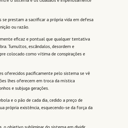
 entre o sistema e os cidadãos e imperiosamente
se prestam a sacrificar a própria vida em defesa
nição ou razão.
mente eficaz e pontual que qualquer tentativa
bra. Tumultos, escândalos, desordem e
mpre colocado como vítima de conspirações e
es oferecidos pacificamente pelo sistema se vê
hões lhes oferecem em troca da mística
onhos e subjuga gerações.
bola e o pão de cada dia, cedido a preço de
sua própria existência, esquecendo-se da força da
 o objetivo subliminar do sistema em dividir