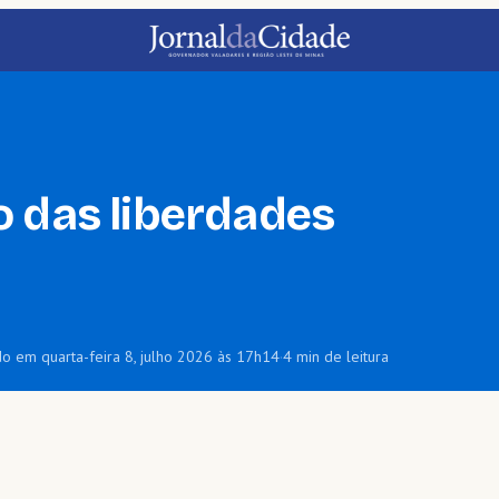
o das liberdades
do em quarta-feira 8, julho 2026 às 17h14
·
4 min de leitura