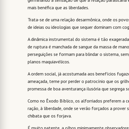
germinando a sensação de que a relação parasitária
mais benéfica que as liberdades.
Trata-se de uma relação desarmônica, onde os povos 
de ideias ou ideologias que sequer dominam com cog
A dinâmica instrumental do sistema é tão exagerada
de ruptura é manchada de sangue da massa de mano
perseguições se formam para blindar o sistema, se
planos maquiavélicos.
A ordem social, já acostumada aos benefícios fugaz
ameaçada, teme por perder o patrocínio que os gril
promessa de boa aventurança ilusória que segrega s
Como no Êxodo Bíblico, os alforriados preferem a ce
ração, à liberdade, onde se verão forçados a prover 
chibata que os forjava.
É muito patente, a olhos minimamente observadores,