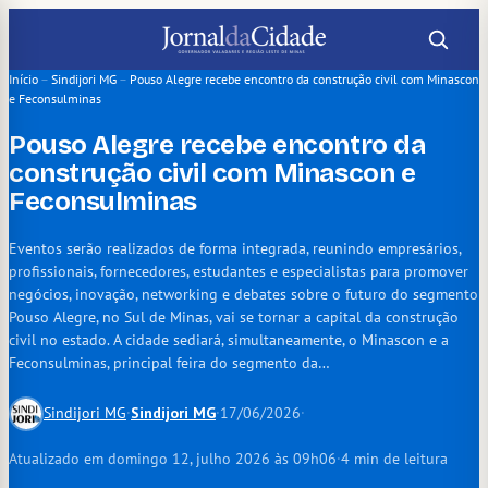
Pular
para
o
Início
–
Sindijori MG
–
Pouso Alegre recebe encontro da construção civil com Minascon
e Feconsulminas
conteúdo
Pouso Alegre recebe encontro da
construção civil com Minascon e
Feconsulminas
Eventos serão realizados de forma integrada, reunindo empresários,
profissionais, fornecedores, estudantes e especialistas para promover
negócios, inovação, networking e debates sobre o futuro do segmento
Pouso Alegre, no Sul de Minas, vai se tornar a capital da construção
civil no estado. A cidade sediará, simultaneamente, o Minascon e a
Feconsulminas, principal feira do segmento da…
Sindijori MG
·
Sindijori MG
·
17/06/2026
·
Atualizado em domingo 12, julho 2026 às 09h06
·
4 min de leitura