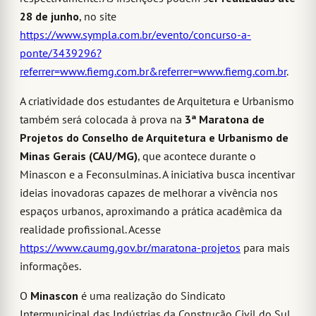
28 de junho
, no site
https://www.sympla.com.br/evento/concurso-a-
ponte/3439296?
referrer=www.fiemg.com.br&referrer=www.fiemg.com.br
.
A criatividade dos estudantes de Arquitetura e Urbanismo
também será colocada à prova na
3ª Maratona de
Projetos do Conselho de Arquitetura e Urbanismo de
Minas Gerais (CAU/MG)
, que acontece durante o
Minascon e a Feconsulminas. A iniciativa busca incentivar
ideias inovadoras capazes de melhorar a vivência nos
espaços urbanos, aproximando a prática acadêmica da
realidade profissional. Acesse
https://www.caumg.gov.br/maratona-projetos
para mais
informações.
O
Minascon
é uma realização do Sindicato
Intermunicipal das Indústrias da Construção Civil do Sul