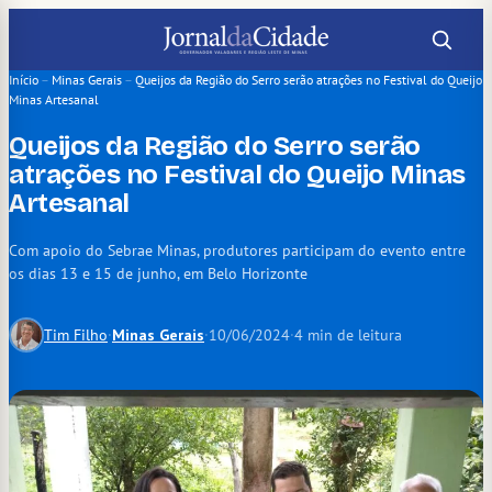
Pular
para
o
Início
–
Minas Gerais
–
Queijos da Região do Serro serão atrações no Festival do Queijo
Minas Artesanal
conteúdo
Queijos da Região do Serro serão
atrações no Festival do Queijo Minas
Artesanal
Com apoio do Sebrae Minas, produtores participam do evento entre
os dias 13 e 15 de junho, em Belo Horizonte
Tim Filho
·
Minas Gerais
·
10/06/2024
·
4 min de leitura