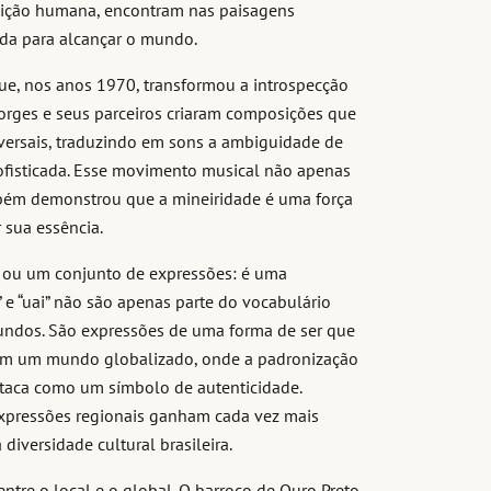
ondição humana, encontram nas paisagens
ida para alcançar o mundo.
e, nos anos 1970, transformou a introspecção
orges e seus parceiros criaram composições que
ersais, traduzindo em sons a ambiguidade de
ofisticada. Esse movimento musical não apenas
mbém demonstrou que a mineiridade é uma força
 sua essência.
e ou um conjunto de expressões: é uma
 e “uai” não são apenas parte do vocabulário
ofundos. São expressões de uma forma de ser que
e. Em um mundo globalizado, onde a padronização
staca como um símbolo de autenticidade.
xpressões regionais ganham cada vez mais
versidade cultural brasileira.
entre o local e o global. O barroco de Ouro Preto