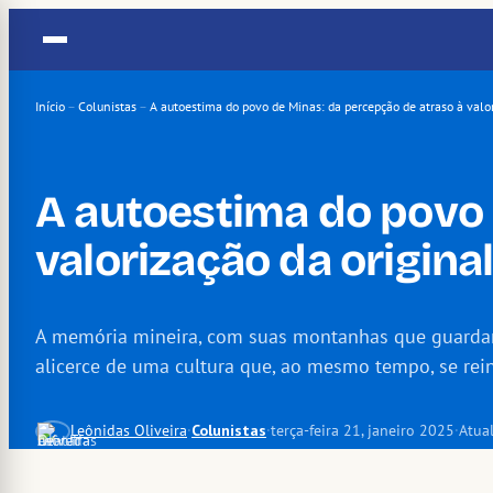
Pular
para
o
conteúdo
Início
–
Colunistas
–
A autoestima do povo de Minas: da percepção de atraso à valor
A autoestima do povo 
valorização da origina
A memória mineira, com suas montanhas que guardam 
alicerce de uma cultura que, ao mesmo tempo, se rei
Leônidas Oliveira
·
Colunistas
·
terça-feira 21, janeiro 2025
·
Atua