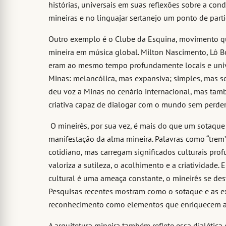
histórias, universais em suas reflexões sobre a c
mineiras e no linguajar sertanejo um ponto de part
Outro exemplo é o Clube da Esquina, movimento qu
mineira em música global. Milton Nascimento, Lô B
eram ao mesmo tempo profundamente locais e univ
Minas: melancólica, mas expansiva; simples, mas s
deu voz a Minas no cenário internacional, mas ta
criativa capaz de dialogar com o mundo sem perder
O mineirês, por sua vez, é mais do que um sotaqu
manifestação da alma mineira. Palavras como “trem”
cotidiano, mas carregam significados culturais pr
valoriza a sutileza, o acolhimento e a criatividad
cultural é uma ameaça constante, o mineirês se de
Pesquisas recentes mostram como o sotaque e as e
reconhecimento como elementos que enriquecem a di
A arquitetura mineira também reflete essa dialética 