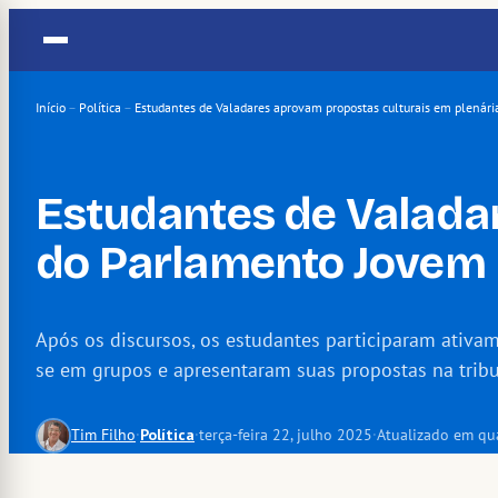
Pular
para
o
conteúdo
Início
–
Política
–
Estudantes de Valadares aprovam propostas culturais em plenár
Estudantes de Valada
do Parlamento Jovem
Após os discursos, os estudantes participaram ativam
se em grupos e apresentaram suas propostas na trib
Tim Filho
·
Política
·
terça-feira 22, julho 2025
·
Atualizado em qua