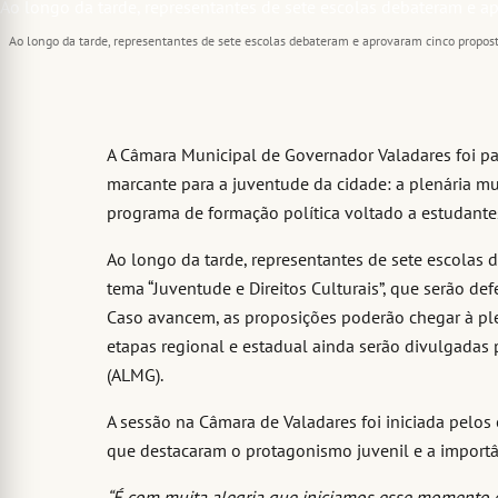
Ao longo da tarde, representantes de sete escolas debateram e aprovaram cinco proposta
A Câmara Municipal de Governador Valadares foi pa
marcante para a juventude da cidade: a plenária m
programa de formação política voltado a estudante
Ao longo da tarde, representantes de sete escolas
tema “Juventude e Direitos Culturais”, que serão de
Caso avancem, as proposições poderão chegar à ple
etapas regional e estadual ainda serão divulgadas 
(ALMG).
A sessão na Câmara de Valadares foi iniciada pelos
que destacaram o protagonismo juvenil e a importâ
“É com muita alegria que iniciamos esse momento 