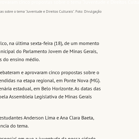
s sobre o tema "Juventude e Direitos Culturais". Foto: Divulgação
lco, na última sexta-feira (18), de um momento
unicipal do Parlamento Jovem de Minas Gerais,
s do ensino médio.
 debateram e aprovaram cinco propostas sobre o
fendidas na etapa regional, em Ponte Nova (MG).
nária estadual, em Belo Horizonte. As datas das
pela Assembleia Legislativa de Minas Gerais
 estudantes Anderson Lima e Ana Clara Baeta,
ncia do tema.
especial em que a juventude da nossa cidade