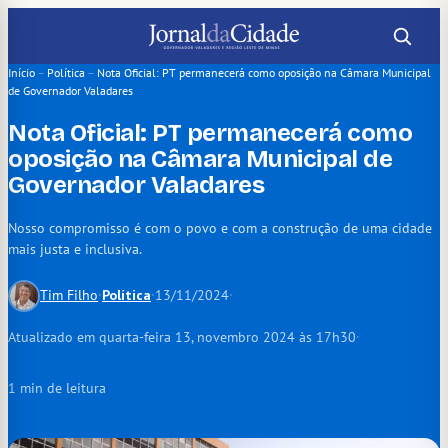
Pular
para
o
Início
–
Política
–
Nota Oficial: PT permanecerá como oposição na Câmara Municipal
de Governador Valadares
conteúdo
Nota Oficial: PT permanecerá como
oposição na Câmara Municipal de
Governador Valadares
Nosso compromisso é com o povo e com a construção de uma cidade
mais justa e inclusiva.
Tim Filho
·
Política
·
13/11/2024
·
Atualizado em quarta-feira 13, novembro 2024 às 17h30
·
1 min de leitura